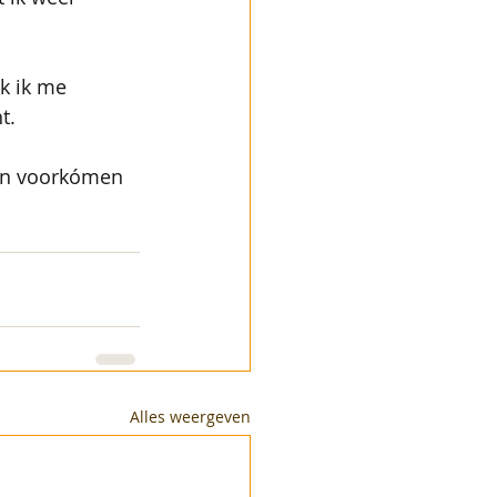
k ik me 
t.
 en voorkómen 
Alles weergeven