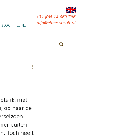
+31 (0)6 14 669 796
info@elineconsult.nl
BLOG
ELINE
te ik, met 
, op naar de 
rseizoen. 
mer buiten 
n. Toch heeft 