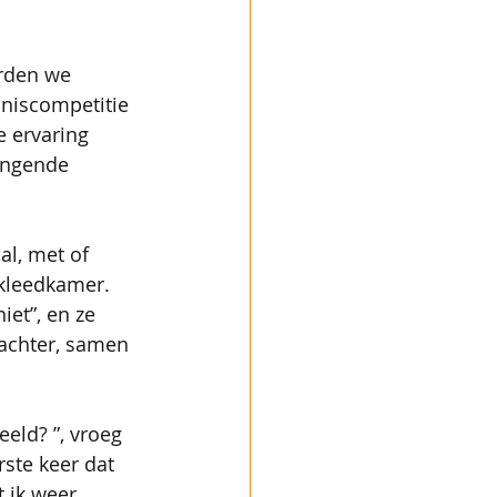
rden we 
nniscompetitie 
e ervaring 
angende 
l, met of 
 kleedkamer. 
iet”, en ze 
achter, samen 
eld? ”, vroeg 
rste keer dat 
 ik weer 