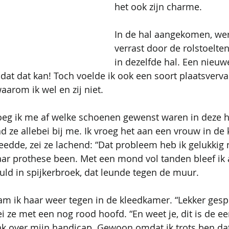
het ook zijn charme.
In de hal aangekomen, we
verrast door de rolstoelte
in dezelfde hal. Een nieuw
 dat dat kan! Toch voelde ik ook een soort plaatsverv
aarom ik wel en zij niet.
oeg ik me af welke schoenen gewenst waren in deze ha
ad ze allebei bij me. Ik vroeg het aan een vrouw in de
leedde, zei ze lachend: “Dat probleem heb ik gelukkig n
aar prothese been. Met een mond vol tanden bleef ik 
ld in spijkerbroek, dat leunde tegen de muur.
m ik haar weer tegen in de kleedkamer. “Lekker gespe
 zei ze met een nog rood hoofd. “En weet je, dit is de ee
ak over mijn handicap. Gewoon omdat ik trots ben dat