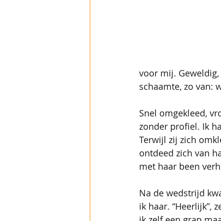
voor mij. Geweldig,
schaamte, zo van: w
Snel omgekleed, vr
zonder profiel. Ik h
Terwijl zij zich omk
ontdeed zich van h
met haar been verhu
Na de wedstrijd kwa
ik haar. “Heerlijk”,
ik zelf een grap ma