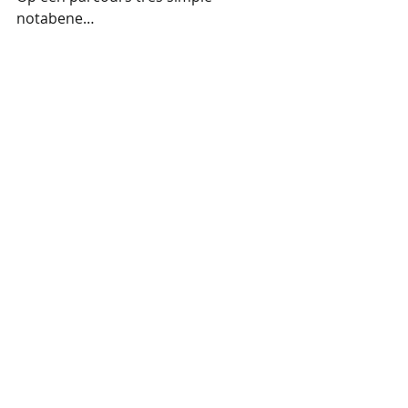
notabene…
#hoogtevrees
#Ki
#levensenergie
#balanceren
#overwinnen
Recente blogposts
Alles weergeven